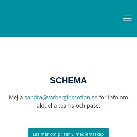
SCHEMA
Mejla
sandra@varberginmotion.se
för info om
aktuella teams och pass.
Läs mer om priser & medlemsskap